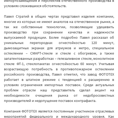
импортозамещения и перспектив отечественного производства в
условиях сложившихся обстоятельств.
Павел Стратий в общих чертах представил изделия компании,
многие из которых не имеют аналогов на отечественном рынке, а
так же собственные технологии, позволяющие удешевить
производство при сохранении качества и надежности
выпускаемой продукции. Более подробно Павел рассказал об
уникальных перегородках огнестойкостью 120 минут,
дымозащитных экранах для атриумов и метро, специальном
остеклении – СМАРТ-стекле и стекле с обогревом, а также
запатентованных разработках – гелезаливном стекле, монолитном
стекле ФТ-1, стеклопакетах огнестойкостью 60 минут. Учитывая
возрастающую потребность в противопожарном остеклении
российского производства, Павел отметил, что завод ФОТОТЕХ
работает в штатном режиме с тенденцией к расширению в
условиях ограничения импортных поставок. Среди актуальных
проблем отрасли наш представитель сделал акцент на
необходимости очищения рынка от недобросовестных
производителей и недопущение поставок контрафакта.
Компания ФОТОТЕХ является постоянным участником отраслевых
мероприятий федерального и международного уровня. Как