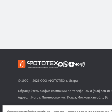
© 1990 — 2026 ООО «ФОТОТЕХ» г. Истра
Обращайтесь в офис компании по телефонам
8 (800) 550-01
Адрес:
г. Истра, Пионерская ул., Истра, Московская обл., 1б
или по электронной почте
sales@phototech.ru
Мы используем файлы cookie, метрические программы и системы аналитики. П