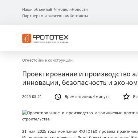
Наши объекты
BIM модели
Новости
Партнерам и заказчикам
Контакты
Огнестойкие конструкции
Проектирование и производство а
инновации, безопасность и эконо
2025-05-21
Время чтения:
4 минуты
Ре
21 мая 2025 года компания ФОТОТЕХ провела практичес
Мероприятие состоялось в Доме Союза архитекторов Рес