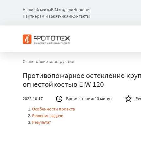
Наши объекты
BIM модели
Новости
Партнерам и заказчикам
Контакты
Огнестойкие конструкции
Противопожарное остекление круп
огнестойкостью EIW 120
2022-10-17
Время чтения:
13 минут
Ре
Особенности проекта
Решение задачи
Результат