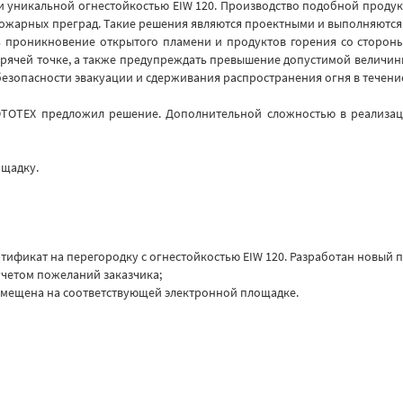
 уникальной огнестойкостью EIW 120. Производство подобной продукц
опожарных преград. Такие решения являются проектными и выполняются 
ь проникновение открытого пламени и продуктов горения со сторон
горячей точке, а также предупреждать превышение допустимой величин
безопасности эвакуации и сдерживания распространения огня в течение
ФОТОТЕХ предложил решение. Дополнительной сложностью в реализаци
ощадку.
тификат на перегородку с огнестойкостью EIW 120. Разработан новый 
учетом пожеланий заказчика;
змещена на соответствующей электронной площадке.