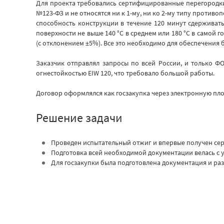
Для проекта требовались сертифицированные перегородки
№123-ФЗ и не относятся ни к 1-му, ни ко 2-му типу против
способность конструкции в течение 120 минут сдерживат
поверхности не выше 140 °С в среднем или 180 °С в самой 
(с отклонением ±5%). Все это необходимо для обеспечения 
Заказчик отправлял запросы по всей России, и только 
огнестойкостью EIW 120, что требовало большой работы.
Договор оформлялся как госзакупка через электронную пл
Решение задачи
Проведен испытательный отжиг и впервые получен сер
Подготовка всей необходимой документации велась с 
Для госзакупки была подготовлена документация и ра