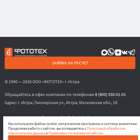
ЗАЯВКА НА РАСЧЕТ
© 1990 — 2026 ООО «ФОТОТЕХ» г. Истра
Обращайтесь в офис компании по телефонам
8 (800) 550-01-01
Адрес:
г. Истра, Пионерская ул., Истра, Московская обл., 1б
или по электронной почте
sales@phototech.ru
Мы используем файлы cookie, метрические программы и системы аналитики.
Продолжая работу с сайтом, вы соглашаетесь с
Политикой обработки
Политика конфиденциальности
,
Согласие на обработку
персональных данных
и
Правилами пользования сайтом.
персональных данных
,
Согласие на получение рекламных