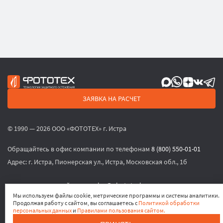
ЗАЯВКА НА РАСЧЕТ
© 1990 — 2026 ООО «ФОТОТЕХ» г. Истра
Обращайтесь в офис компании по телефонам
8 (800) 550-01-01
Адрес:
г. Истра, Пионерская ул., Истра, Московская обл., 1б
или по электронной почте
sales@phototech.ru
Мы используем файлы cookie, метрические программы и системы аналитики.
Продолжая работу с сайтом, вы соглашаетесь с
Политикой обработки
Политика конфиденциальности
,
Согласие на обработку
персональных данных
и
Правилами пользования сайтом.
персональных данных
,
Согласие на получение рекламных