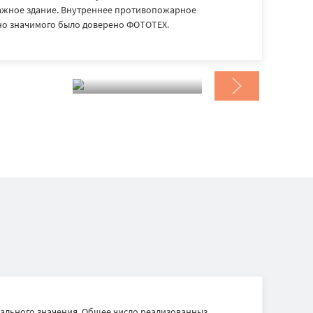
ажное здание. Внутреннее противопожарное
но значимого было доверено ФОТОТЕХ.
ального значения. Общее число реализованныз